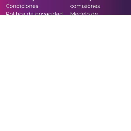
Condiciones
comisiones
Política de privacidad
Modelo de
contrato
¿Quieres trabajar en Solventa?
Escribenos a:
rrhh@solventa.com.ar
Los desembolsos se realizan en el horario de lunes a viernes de 8 am a
2:45 pm de acuerdo a los ciclos interbancarios de ACH. En ambos casos
se excluyen los días feriados. APR=TAE máximo
%.
Ejemplo representativo:
Para un credito o prestamo de libre inversión con un
score (puntaje crediticio de Datacredito - Experian ) por un monto de desembolso
neto Pesos Colombianos cinco millones (COP $ 5,000,000.-) la tasa de interés
efectiva anual APR: (EA): 12,28%, T.M.V.: 0,97% en 6 cuotas fijas cada 30 días de COP