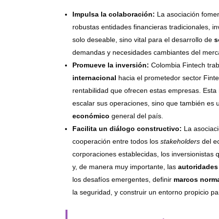
Impulsa la colaboración:
La asociación fome
robustas entidades financieras tradicionales, in
solo deseable, sino vital para el desarrollo de
s
demandas y necesidades cambiantes del merca
Promueve la inversión:
Colombia Fintech tra
internacional
hacia el prometedor sector Finte
rentabilidad que ofrecen estas empresas. Esta i
escalar sus operaciones, sino que también es u
económico
general del país.
Facilita un diálogo constructivo:
La asociac
cooperación entre todos los
stakeholders
del e
corporaciones establecidas, los inversionistas 
y, de manera muy importante, las
autoridades
los desafíos emergentes, definir
marcos norma
la seguridad, y construir un entorno propicio p