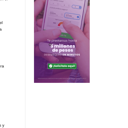
el
la
era
e
s y