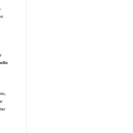
s
es
a
e
ollo
nto,
ar
ter