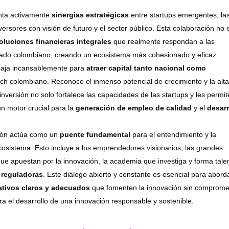
nta activamente
sinergias estratégicas
entre startups emergentes, la
versores con visión de futuro y el sector público. Esta colaboración no 
oluciones financieras integrales
que realmente respondan a las
do colombiano, creando un ecosistema más cohesionado y eficaz.
baja incansablemente para
atraer capital tanto nacional como
ch colombiano. Reconoce el inmenso potencial de crecimiento y la alt
nversión no solo fortalece las capacidades de las startups y les permit
n motor crucial para la
generación de empleo de calidad
y el
desarr
ión actúa como un
puente fundamental
para el entendimiento y la
cosistema. Esto incluye a los emprendedores visionarios, las grandes
que apuestan por la innovación, la academia que investiga y forma tale
 reguladoras
. Este diálogo abierto y constante es esencial para abord
tivos claros y adecuados
que fomenten la innovación sin comprome
ara el desarrollo de una innovación responsable y sostenible.