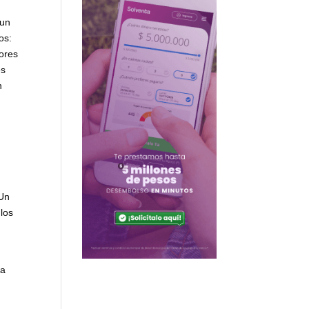
 un
os:
rores
s
n
 Un
 los
e
 a