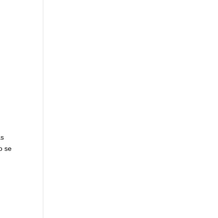
d
as
o se