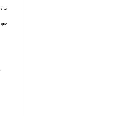
de tu
s que
.