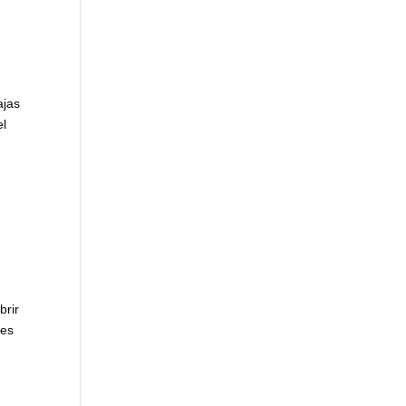
ajas
el
brir
des