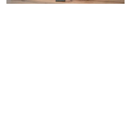
Beneficios de los Préstamos para
Gastos Personales
Los préstamos personales ofrecen una serie de ventajas que
los hacen atractivos para muchas personas. Su principal
beneficio es la
libertad en el uso de los fondos
,
permitiéndote cubrir una amplia gama de necesidades sin
restricciones. Además, suelen tener
procesos de solicitud
relativamente sencillos
y una
rápida aprobación
,
especialmente en la banca digital o fintechs. Generalmente,
ofrecen
tasas de interés fijas
y
cuotas constantes
, lo que
facilita la planificación de tus pagos. Al ser de mediano a largo
plazo, sus
plazos son flexibles
y se adaptan a tu capacidad
de pago, haciendo que las cuotas mensuales sean más
manejables. Si eres cumplido, pagar a tiempo estos préstamos
te ayuda a
construir un historial crediticio positivo
,
abriéndote puertas a futuros créditos con mejores condiciones.
Usos Comunes de los Préstamos
para Gastos Personales