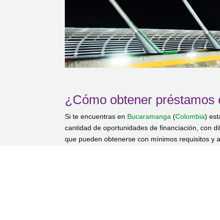
¿Cómo obtener préstamos 
Si te encuentras en
Bucaramanga
(
Colombia
) es
cantidad de oportunidades de financiación, con di
que pueden obtenerse con mínimos requisitos y al
consideración tanto los tiempos para la obtención 
Una de las opciones más populares son los
prés
online, de forma muy simple y ágil. Otra opción s
burocráticos procesos de solicitud, aprobación y