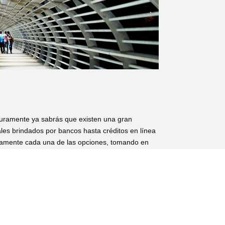
uramente ya sabrás que existen una gran
ales brindados por bancos hasta créditos en línea
dosamente cada una de las opciones, tomando en
po de préstamos se puede obtener de forma 100%
len requerir de algo más de tiempo debido a sus