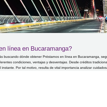
en línea en Bucaramanga?
tás buscando dónde obtener Préstamos en línea en Bucaramanga, seg
ferentes condiciones, ventajas y desventajas. Desde créditos tradicion
 instante. Por tal motivo, resulta de vital importancia analizar cuida
del crédito como las tasas de interés y los requisitos.
tamos personales online
que ofrecen las
empresas
fintech
. Este ti
on los créditos brindados por las
entidades bancarias
, los cuales sue
 desembolso de dinero.