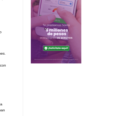
o
nes.
s
 con
la
nan