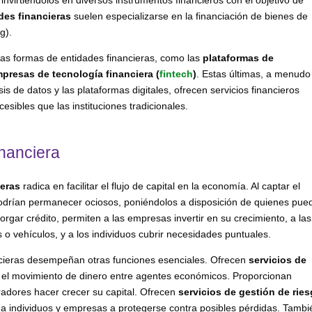
des financieras
suelen especializarse en la financiación de bienes de
g).
vas formas de entidades financieras, como las
plataformas de
presas de tecnología financiera (
fintech
)
. Estas últimas, a menudo
isis de datos y las plataformas digitales, ofrecen servicios financieros
sibles que las instituciones tradicionales.
nanciera
ieras
radica en facilitar el flujo de capital en la economía. Al captar el
podrían permanecer ociosos, poniéndolos a disposición de quienes pue
torgar crédito, permiten a las empresas invertir en su crecimiento, a las
 o vehículos, y a los individuos cubrir necesidades puntuales.
ncieras desempeñan otras funciones esenciales. Ofrecen
servicios de
 y el movimiento de dinero entre agentes económicos. Proporcionan
rradores hacer crecer su capital. Ofrecen
servicios de gestión de rie
a individuos y empresas a protegerse contra posibles pérdidas. Tambi