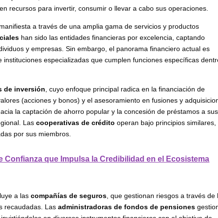
n recursos para invertir, consumir o llevar a cabo sus operaciones.
manifiesta a través de una amplia gama de servicios y productos
ciales
han sido las entidades financieras por excelencia, captando
ndividuos y empresas. Sin embargo, el panorama financiero actual es
instituciones especializadas que cumplen funciones específicas dentr
 de inversión
, cuyo enfoque principal radica en la financiación de
alores (acciones y bonos) y el asesoramiento en fusiones y adquisicio
acia la captación de ahorro popular y la concesión de préstamos a su
egional. Las
cooperativas de crédito
operan bajo principios similares,
ladas por sus miembros.
 de Confianza que Impulsa la Credibilidad en el Ecosistema
cluye a las
compañías de seguros
, que gestionan riesgos a través de 
mas recaudadas. Las
administradoras de fondos de pensiones
gestio
 invirtiéndolos en diversos instrumentos financieros con el objetivo de