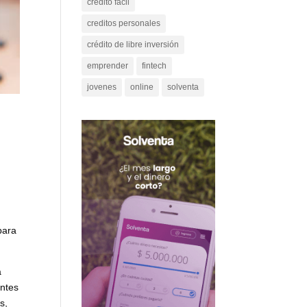
credito facil
creditos personales
crédito de libre inversión
emprender
fintech
jovenes
online
solventa
para
a
entes
s,