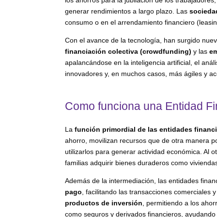
generar rendimientos a largo plazo. Las
socieda
consumo o en el arrendamiento financiero (leasin
Con el avance de la tecnología, han surgido nue
financiación colectiva (crowdfunding)
y las
em
apalancándose en la inteligencia artificial, el anál
innovadores y, en muchos casos, más ágiles y acce
Como funciona una Entidad Fi
La
función primordial de las entidades financ
ahorro, movilizan recursos que de otra manera 
utilizarlos para generar actividad económica. Al o
familias adquirir bienes duraderos como viviendas
Además de la intermediación, las entidades fina
pago
, facilitando las transacciones comerciales
productos de inversión
, permitiendo a los aho
como seguros y derivados financieros, ayudando 