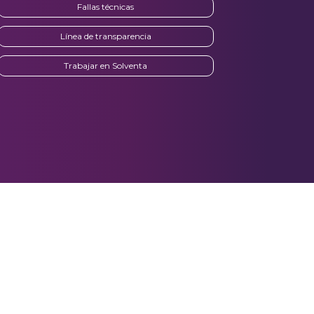
Fallas técnicas
Línea de transparencia
Trabajar en Solventa
os se excluyen los días feriados. APR=TAE máximo
%.
Colombianos cinco millones (COP $ 5,000,000.-) la tasa de interés efectiva anual APR:
 $ 160,000.- con IVA de 19% incluido. Valor total del préstamo a devolver a Solventa es
0 días.